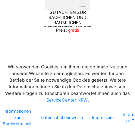
GUTACHTEN ZUR
SACHLICHEN UND
RÄUMLICHEN
DIFFERENZIERUNG DER
Preis:
gratis
WOHNRAUMFÖRDERUNG
IN NORDRHEIN-
WESTFALEN
(GEBIETSGUTACHTEN)
Wir verwenden Cookies, um Ihnen die optimale Nutzung
unserer Webseite zu ermöglichen. Es werden für den
Betrieb der Seite notwendige Cookies gesetzt. Weitere
Informationen finden Sie in den Datenschutzhinweisen.
Weitere Fragen zu Broschüren beantwortet Ihnen auch das
ServiceCenter NRW
.
Informationen
Infor
zur
Datenschutzhinweise
Impressum
zu C
Barrierefreiheit