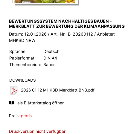
BROSCHÜRE:
BEWERTUNGSSYSTEM NACHHALTIGES BAUEN -
MERKBLATT ZUR BEWERTUNG DER KLIMAANPASSUNG
Datum:
12.01.2026
/ Art.-Nr.:
B-20260112
/ Anbieter:
MHKBD NRW
Sprache:
Deutsch
Papierformat:
DIN A4
Themenbereich:
Bauen
DOWNLOADS
2026 01 12 MHKBD Merkblatt BNB.pdf
als Blätterkatalog öffnen
Preis:
gratis
Druckversion nicht verfügbar