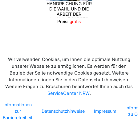
HANDREICHUNG FÜR
DIE WAHL UND DIE
ARBEIT DER
AUSSCHÜSSE FÜR
Preis:
gratis
CHANCENGERECHTIGKEIT
UND INTEGRATION IM
LAND NORDRHEIN-
WESTFALEN
Wir verwenden Cookies, um Ihnen die optimale Nutzung
unserer Webseite zu ermöglichen. Es werden für den
Betrieb der Seite notwendige Cookies gesetzt. Weitere
Informationen finden Sie in den Datenschutzhinweisen.
Weitere Fragen zu Broschüren beantwortet Ihnen auch das
ServiceCenter NRW
.
Informationen
Infor
zur
Datenschutzhinweise
Impressum
zu C
Barrierefreiheit