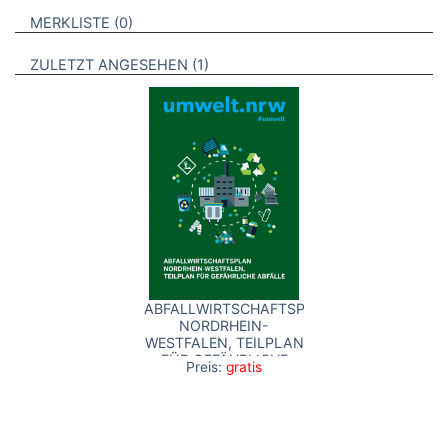
VERWEISE AUF VERMERKTE- ODER ZULETZT ANGESEHENE
BROSCHÜREN
MERKLISTE
0
BROSCHÜREN
ZULETZT ANGESEHEN
1
ABFALLWIRTSCHAFTSPLAN
NORDRHEIN-
WESTFALEN, TEILPLAN
FÜR GEFÄHRLICHE
Preis:
gratis
ABFÄLLE