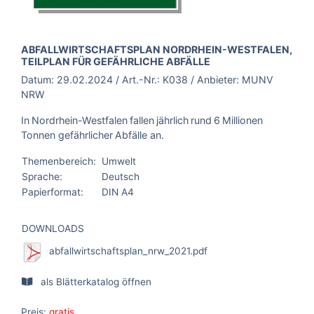
BROSCHÜRE:
ABFALLWIRTSCHAFTSPLAN NORDRHEIN-WESTFALEN,
TEILPLAN FÜR GEFÄHRLICHE ABFÄLLE
Datum:
29.02.2024
/ Art.-Nr.:
K038
/ Anbieter:
MUNV
NRW
In Nordrhein-Westfalen fallen jährlich rund 6 Millionen
Tonnen gefährlicher Abfälle an.
Themenbereich:
Umwelt
Sprache:
Deutsch
Papierformat:
DIN A4
DOWNLOADS
abfallwirtschaftsplan_nrw_2021.pdf
als Blätterkatalog öffnen
Preis:
gratis