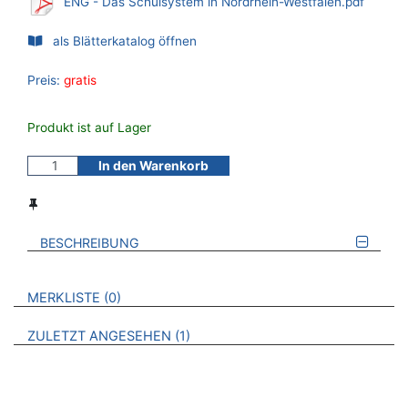
ENG - Das Schulsystem in Nordrhein-Westfalen.pdf
als Blätterkatalog öffnen
Preis:
gratis
Produkt ist auf Lager
In den Warenkorb
BESCHREIBUNG
VERWEISE AUF VERMERKTE- ODER ZULETZT ANGESEHENE
BROSCHÜREN
MERKLISTE
0
BROSCHÜREN
ZULETZT ANGESEHEN
1