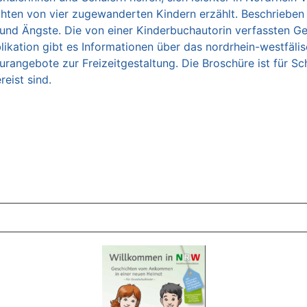
hten von vier zugewanderten Kindern erzählt. Beschrieben 
 und Ängste. Die von einer Kinderbuchautorin verfassten G
blikation gibt es Informationen über das nordrhein-westfäli
rangebote zur Freizeitgestaltung. Die Broschüre ist für Sc
eist sind.
ZT ANGESEHENE BROSCHÜREN