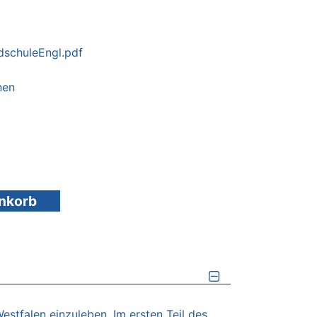
schuleEngl.pdf
nen
enkorb
estfalen einzuleben. Im ersten Teil des