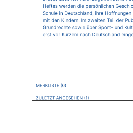
Heftes werden die persönlichen Geschic
Schule in Deutschland, ihre Hoffnungen
mit den Kindern. Im zweiten Teil der Pu
Grundrechte sowie über Sport- und Kultu
erst vor Kurzem nach Deutschland einger
VERWEISE AUF VERMERKTE- ODER ZULET
BROSCHÜREN
MERKLISTE
0
BROSCHÜREN
ZULETZT ANGESEHEN
1