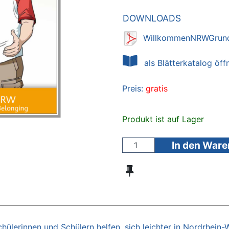
DOWNLOADS
WillkommenNRWGrund
als Blätterkatalog öff
Preis:
gratis
Produkt ist auf Lager
In den War
lerinnen und Schülern helfen, sich leichter in Nordrhein-W