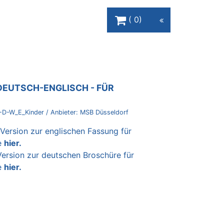
Warenkorb Schaltfläche
0
DEUTSCH-ENGLISCH - FÜR
-D-W_E_Kinder
/ Anbieter:
MSB Düsseldorf
-Version zur englischen Fassung für
e
hier
.
Version zur deutschen Broschüre für
e
hier.