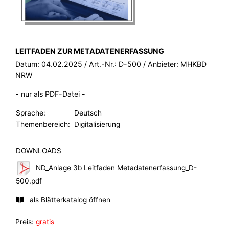
BROSCHÜRE:
LEITFADEN ZUR METADATENERFASSUNG
Datum:
04.02.2025
/ Art.-Nr.:
D-500
/ Anbieter:
MHKBD
NRW
- nur als PDF-Datei -
Sprache:
Deutsch
Themenbereich:
Digitalisierung
DOWNLOADS
ND_Anlage 3b Leitfaden Metadatenerfassung_D-
500.pdf
als Blätterkatalog öffnen
Preis:
gratis