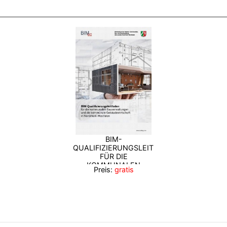
BIM-
QUALIFIZIERUNGSLEITFADEN
FÜR DIE
KOMMUNALEN
Preis:
gratis
BAUVERWALTUNGEN
UND DIE KOMMUNALE
GEBÄUDEWIRTSCHAFT
IN NORDRHEIN-
WESTFALEN