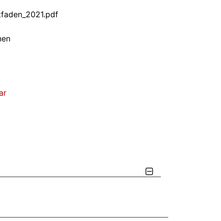
itfaden_2021.pdf
nen
ar