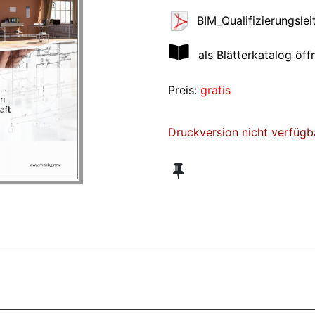
BIM_Qualifizierungsle
als Blätterkatalog öff
Preis:
gratis
Druckversion nicht verfügb
ZT ANGESEHENE BROSCHÜREN