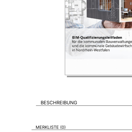
BESCHREIBUNG
VERWEISE AUF VERMERKTE- ODER ZULET
BROSCHÜREN
MERKLISTE
0