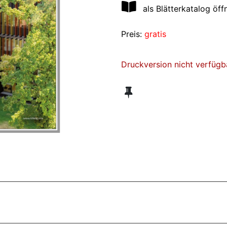
als Blätterkatalog öff
Preis:
gratis
Druckversion nicht verfügb
ZT ANGESEHENE BROSCHÜREN