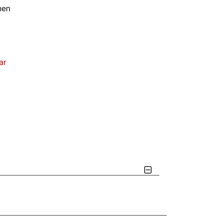
nen
ar