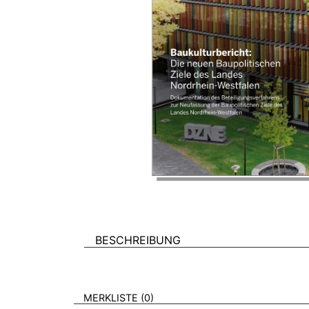
BESCHREIBUNG
VERWEISE AUF VERMERKTE- ODER ZULET
BROSCHÜREN
MERKLISTE
0