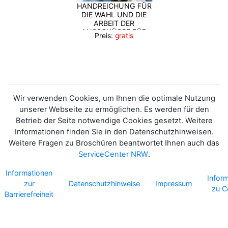
HANDREICHUNG FÜR
DIE WAHL UND DIE
ARBEIT DER
AUSSCHÜSSE FÜR
Preis:
gratis
CHANCENGERECHTIGKEIT
UND INTEGRATION IM
LAND NORDRHEIN-
WESTFALEN
Wir verwenden Cookies, um Ihnen die optimale Nutzung
unserer Webseite zu ermöglichen. Es werden für den
Betrieb der Seite notwendige Cookies gesetzt. Weitere
Informationen finden Sie in den Datenschutzhinweisen.
Weitere Fragen zu Broschüren beantwortet Ihnen auch das
ServiceCenter NRW
.
Informationen
Infor
zur
Datenschutzhinweise
Impressum
zu C
Barrierefreiheit