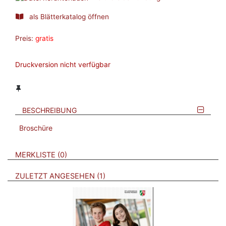
als Blätterkatalog öffnen
Preis:
gratis
Druckversion nicht verfügbar
BESCHREIBUNG
Broschüre
VERWEISE AUF VERMERKTE- ODER ZULETZT ANGESEHENE
BROSCHÜREN
MERKLISTE
0
BROSCHÜREN
ZULETZT ANGESEHEN
1