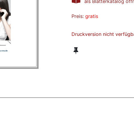
als Blätterkatalog öff
Preis:
gratis
Druckversion nicht verfügb
ZT ANGESEHENE BROSCHÜREN