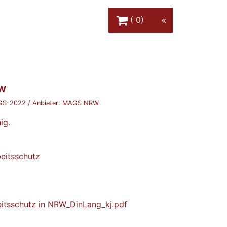
Warenkorb Schaltfläche
0
RW
GS-2022
/ Anbieter:
MAGS NRW
ig.
eitsschutz
eitsschutz in NRW_DinLang_kj.pdf