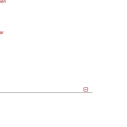
nen
ar