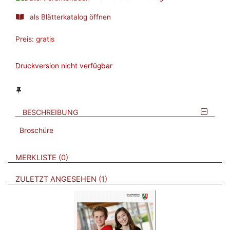
als Blätterkatalog öffnen
Preis:
gratis
Druckversion nicht verfügbar
BESCHREIBUNG
Broschüre
VERWEISE AUF VERMERKTE- ODER ZULETZT ANGESEHENE
BROSCHÜREN
MERKLISTE
0
BROSCHÜREN
ZULETZT ANGESEHEN
1