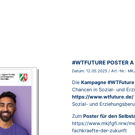
BROSCHÜRE:
#WTFUTURE POSTER A 
Datum:
12.05.2025
/ Art.-Nr.:
MKJ
Die
Kampagne #WTFuture
Chancen in Sozial- und Er
https://www.wtfuture.de/
Sozial- und Erziehungsberu
Zum
Poster für den Selbs
https://www.mkjfgfi.nrw/m
fachkraefte-der-zukunft