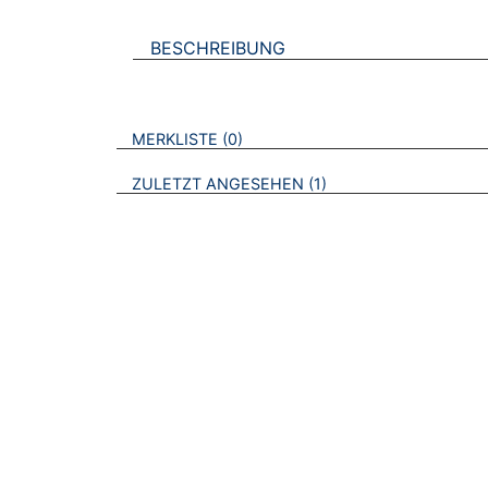
BESCHREIBUNG
VERWEISE AUF VERMERKTE- ODER ZULET
BROSCHÜREN
MERKLISTE
0
BROSCHÜREN
ZULETZT ANGESEHEN
1