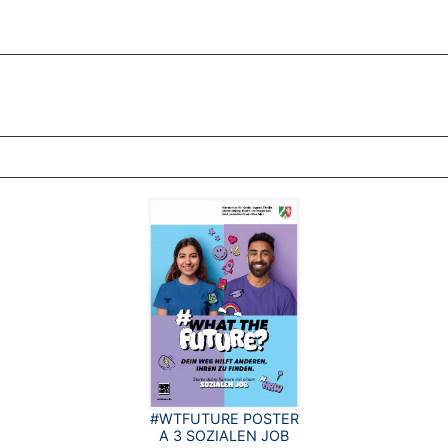
ZT ANGESEHENE BROSCHÜREN
#WTFUTURE POSTER
A 3 SOZIALEN JOB