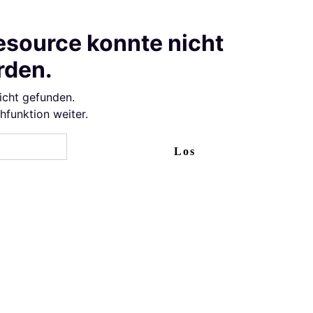
esource konnte nicht
rden.
icht gefunden.
chfunktion weiter.
Los