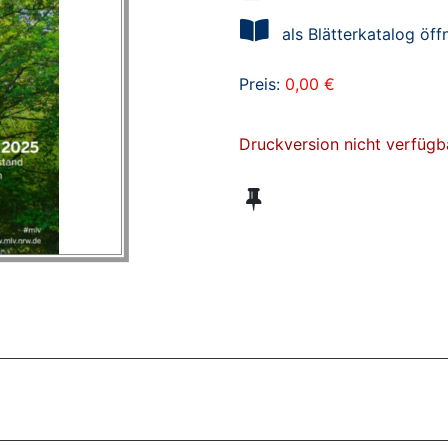
als Blätterkatalog öff
Preis:
0,00 €
Druckversion nicht verfügb
ZT ANGESEHENE BROSCHÜREN