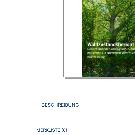
BESCHREIBUNG
VERWEISE AUF VERMERKTE- ODER ZULET
BROSCHÜREN
MERKLISTE
0