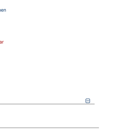
nen
ar