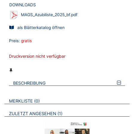
DOWNLOADS
MAGS_Azubiliste_2025_bf.pdf
als Blätterkatalog öffnen
Preis:
gratis
Druckversion nicht verfügbar
BESCHREIBUNG
VERWEISE AUF VERMERKTE- ODER ZULETZT ANGESEHENE
BROSCHÜREN
MERKLISTE
0
BROSCHÜREN
ZULETZT ANGESEHEN
1