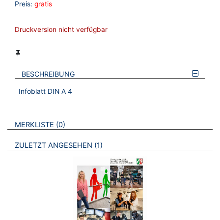
Preis:
gratis
Druckversion nicht verfügbar
BESCHREIBUNG
Infoblatt DIN A 4
VERWEISE AUF VERMERKTE- ODER ZULETZT ANGESEHENE
BROSCHÜREN
MERKLISTE
0
BROSCHÜREN
ZULETZT ANGESEHEN
1