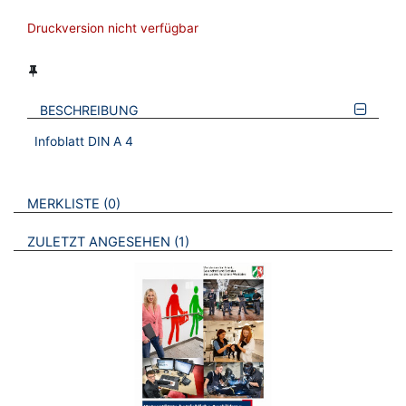
Druckversion nicht verfügbar
BESCHREIBUNG
Infoblatt DIN A 4
VERWEISE AUF VERMERKTE- ODER ZULETZT ANGESEHENE
BROSCHÜREN
MERKLISTE
0
BROSCHÜREN
ZULETZT ANGESEHEN
1