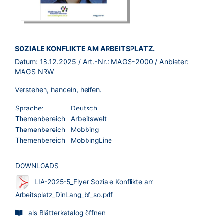
BROSCHÜRE:
SOZIALE KONFLIKTE AM ARBEITSPLATZ.
Datum:
18.12.2025
/ Art.-Nr.:
MAGS-2000
/ Anbieter:
MAGS NRW
Verstehen, handeln, helfen.
Sprache:
Deutsch
Themenbereich:
Arbeitswelt
Themenbereich:
Mobbing
Themenbereich:
MobbingLine
DOWNLOADS
LIA-2025-5_Flyer Soziale Konflikte am
Arbeitsplatz_DinLang_bf_so.pdf
als Blätterkatalog öffnen