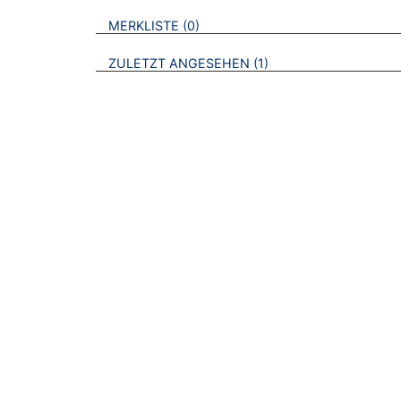
VERWEISE AUF VERMERKTE- ODER ZULET
BROSCHÜREN
MERKLISTE
0
BROSCHÜREN
ZULETZT ANGESEHEN
1