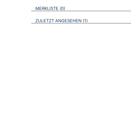
VERWEISE AUF VERMERKTE- ODER ZULET
BROSCHÜREN
MERKLISTE
0
BROSCHÜREN
ZULETZT ANGESEHEN
1