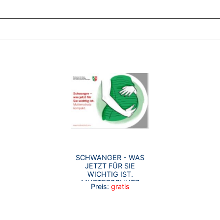
ZT ANGESEHENE BROSCHÜREN
SCHWANGER - WAS
JETZT FÜR SIE
WICHTIG IST.
MUTTERSCHUTZ
Preis:
gratis
KOMPAKT.