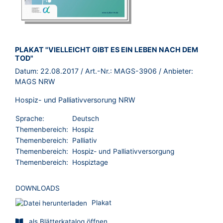
BROSCHÜRE:
PLAKAT "VIELLEICHT GIBT ES EIN LEBEN NACH DEM
TOD"
Datum:
22.08.2017
/ Art.-Nr.:
MAGS-3906
/ Anbieter:
MAGS NRW
Hospiz- und Palliativversorung NRW
Sprache:
Deutsch
Themenbereich:
Hospiz
Themenbereich:
Palliativ
Themenbereich:
Hospiz- und Palliativversorgung
Themenbereich:
Hospiztage
DOWNLOADS
Plakat
als Blätterkatalog öffnen