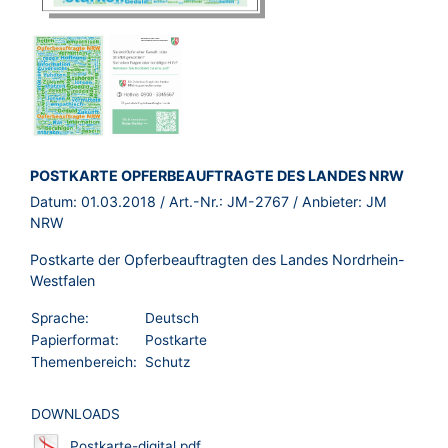
BROSCHÜRE:
POSTKARTE OPFERBEAUFTRAGTE DES LANDES NRW
Datum:
01.03.2018
/ Art.-Nr.:
JM-2767
/ Anbieter:
JM
NRW
Postkarte der Opferbeauftragten des Landes Nordrhein-
Westfalen
Sprache:
Deutsch
Papierformat:
Postkarte
Themenbereich:
Schutz
DOWNLOADS
Postkarte-digital.pdf