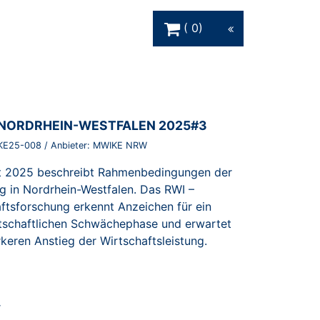
Warenkorb Schaltfläche
0
NORDRHEIN-WESTFALEN 2025#3
KE25-008
/ Anbieter:
MWIKE NRW
cht 2025 beschreibt Rahmenbedingungen der
ng in Nordrhein-Westfalen. Das RWI –
haftsforschung erkennt Anzeichen für ein
tschaftlichen Schwächephase und erwartet
rkeren Anstieg der Wirtschaftsleistung.
r