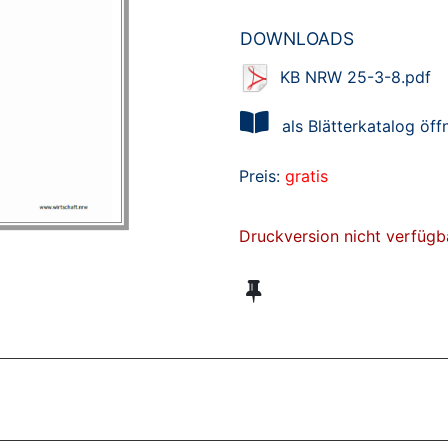
DOWNLOADS
KB NRW 25-3-8.pdf
als Blätterkatalog öff
Preis:
gratis
Druckversion nicht verfügb
ZT ANGESEHENE BROSCHÜREN