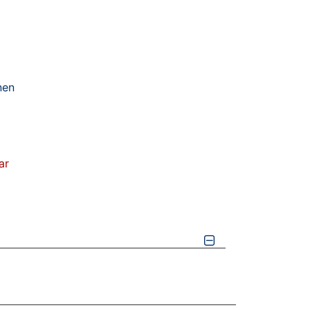
nen
ar