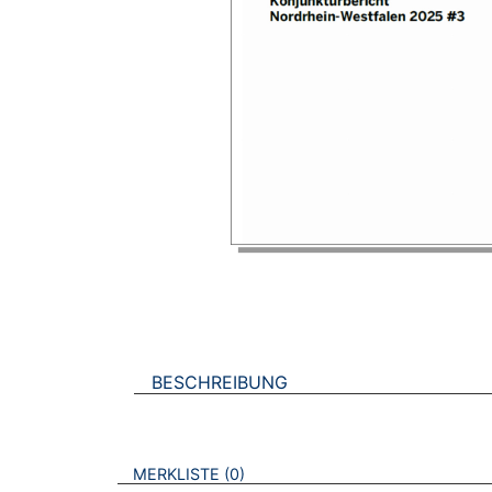
BESCHREIBUNG
VERWEISE AUF VERMERKTE- ODER ZULET
BROSCHÜREN
MERKLISTE
0