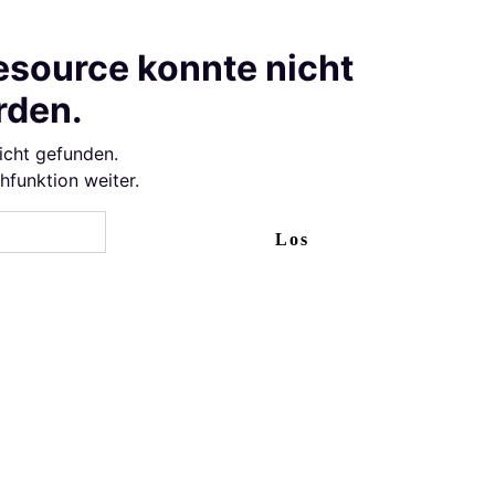
esource konnte nicht
rden.
icht gefunden.
chfunktion weiter.
Los