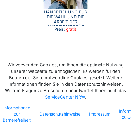
HANDREICHUNG FÜR
DIE WAHL UND DIE
ARBEIT DER
AUSSCHÜSSE FÜR
Preis:
gratis
CHANCENGERECHTIGKEIT
UND INTEGRATION IM
LAND NORDRHEIN-
WESTFALEN
Wir verwenden Cookies, um Ihnen die optimale Nutzung
unserer Webseite zu ermöglichen. Es werden für den
Betrieb der Seite notwendige Cookies gesetzt. Weitere
Informationen finden Sie in den Datenschutzhinweisen.
Weitere Fragen zu Broschüren beantwortet Ihnen auch das
ServiceCenter NRW
.
Informationen
Infor
zur
Datenschutzhinweise
Impressum
zu C
Barrierefreiheit