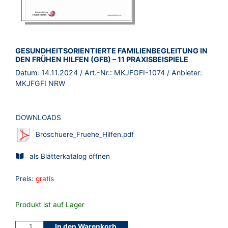
BROSCHÜRE:
GESUNDHEITSORIENTIERTE FAMILIENBEGLEITUNG IN
DEN FRÜHEN HILFEN (GFB) – 11 PRAXISBEISPIELE
Datum:
14.11.2024
/ Art.-Nr.:
MKJFGFI-1074
/ Anbieter:
MKJFGFI NRW
DOWNLOADS
Broschuere_Fruehe_Hilfen.pdf
als Blätterkatalog öffnen
Preis:
gratis
Produkt ist auf Lager
In den Warenkorb