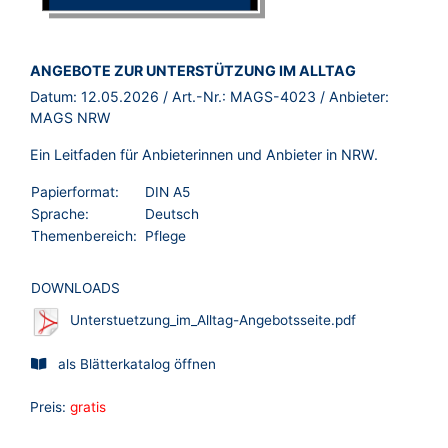
BROSCHÜRE:
ANGEBOTE ZUR UNTERSTÜTZUNG IM ALLTAG
Datum:
12.05.2026
/ Art.-Nr.:
MAGS-4023
/ Anbieter:
MAGS NRW
Ein Leitfaden für Anbieterinnen und Anbieter in NRW.
Papierformat:
DIN A5
Sprache:
Deutsch
Themenbereich:
Pflege
DOWNLOADS
Unterstuetzung_im_Alltag-Angebotsseite.pdf
als Blätterkatalog öffnen
Preis:
gratis